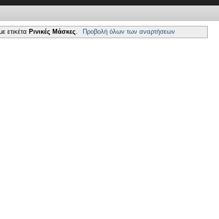
1
2
3
4
5
6
7
8
με ετικέτα
Ρινικές Μάσκες
.
Προβολή όλων των αναρτήσεων