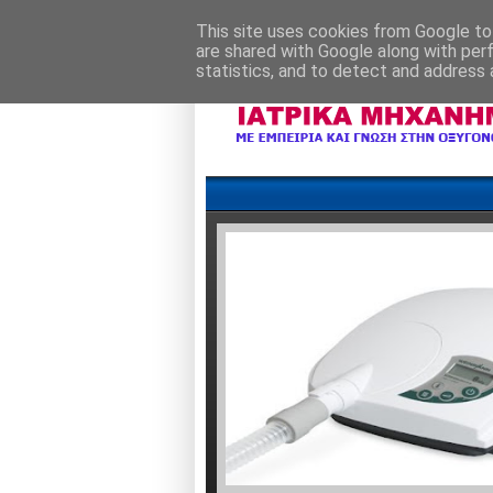
This site uses cookies from Google to 
are shared with Google along with per
statistics, and to detect and address 