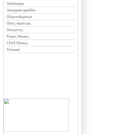
Αναλώσυμα
Αναπηρικά αμαξίδια
Οξυγονοθεραπεία
Πάνες ακράτειας
Πατερίτσες
Ρινικές Μάσκες
CPAP Mάσκες
Vivomed